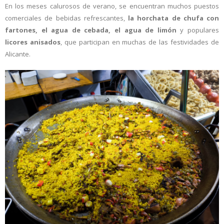
En los meses calurosos de verano, se encuentran muchos puestos
comerciales de bebidas refrescantes,
la horchata de chufa con
fartones, el agua de cebada, el agua de limón
y populares
licores anisados
, que participan en muchas de las festividades de
Alicante.