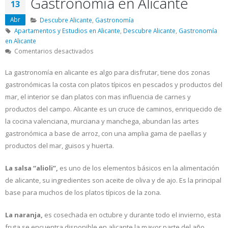
Gastronomía en Alicante
13
Abr
Descubre Alicante
,
Gastronomía
Apartamentos y Estudios en Alicante
,
Descubre Alicante
,
Gastronomía
en Alicante
en
Comentarios desactivados
Gastronomía
en
La gastronomía en alicante es algo para disfrutar, tiene dos zonas
Alicante
gastronómicas la costa con platos típicos en pescados y productos del
mar, el interior se dan platos con mas influencia de carnes y
productos del campo. Alicante es un cruce de caminos, enriquecido de
la cocina valenciana, murciana y manchega, abundan las artes
gastronómica a base de arroz, con una amplia gama de paellas y
productos del mar, guisos y huerta.
La salsa “alioli”,
es uno de los elementos básicos en la alimentación
de alicante, su ingredientes son aceite de oliva y de ajo. Es la principal
base para muchos de los platos típicos de la zona.
La
naranja,
es cosechada en octubre y durante todo el invierno, esta
fruta se encuentra disponible en alicante la mayor parte del año