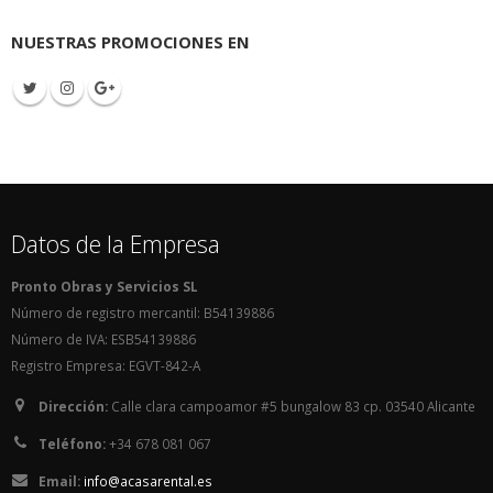
NUESTRAS PROMOCIONES EN
Datos de la Empresa
Pronto Obras y Servicios SL
Número de registro mercantil: B54139886
Número de IVA: ESB54139886
Registro Empresa: EGVT-842-A
Dirección:
Calle clara campoamor #5 bungalow 83 cp. 03540 Alicante
Teléfono:
+34 678 081 067
Email:
info@acasarental.es