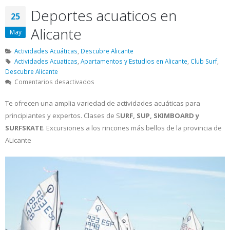
Deportes acuaticos en
25
Alicante
May
Actividades Acuáticas
,
Descubre Alicante
Actividades Acuaticas
,
Apartamentos y Estudios en Alicante
,
Club Surf
,
Descubre Alicante
en
Comentarios desactivados
Deportes
acuaticos
Te ofrecen una amplia variedad de actividades acuáticas para
en
principiantes y expertos. Clases de S
URF, SUP, SKIMBOARD y
Alicante
SURFSKATE
. Excursiones a los rincones más bellos de la provincia de
ALicante