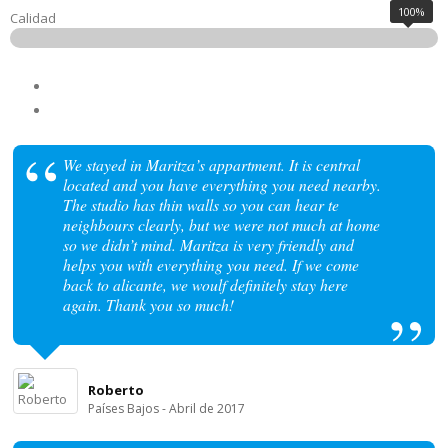
100%
Calidad
We stayed in Maritza’s appartment. It is central
located and you have everything you need nearby.
The studio has thin walls so you can hear te
neighbours clearly, but we were not much at home
so we didn’t mind. Maritza is very friendly and
helps you with everything you need. If we come
back to alicante, we woulf definitely stay here
again. Thank you so much!
Roberto
Países Bajos - Abril de 2017