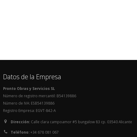
Datos de la Empresa
Pronto Obras y Servicios SL
Número de registro mercantil: B54139886
Número de IVA: ESB54139886
Registro Empresa: EGVT-842-A
Dirección:
Calle clara campoamor #5 bungalow 83 cp. 03540 Alicante
Teléfono:
+34 678 081 067