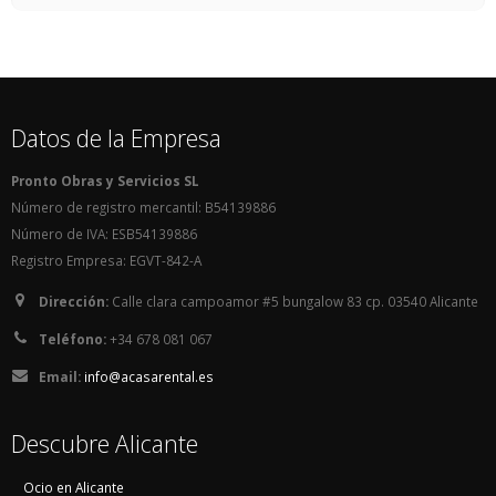
Datos de la Empresa
Pronto Obras y Servicios SL
Número de registro mercantil: B54139886
Número de IVA: ESB54139886
Registro Empresa: EGVT-842-A
Dirección:
Calle clara campoamor #5 bungalow 83 cp. 03540 Alicante
Teléfono:
+34 678 081 067
Email:
info@acasarental.es
Descubre Alicante
Ocio en Alicante